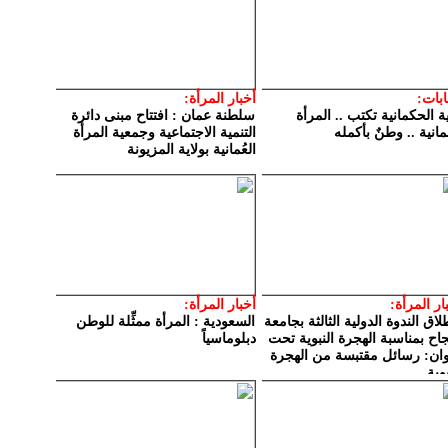
ابات:
أخبار المرأة:
ة الحكمانية تكتب .. المرأة
سلطنة عمان : افتتاح مبنى دائرة
ُمانية .. وطنٌ بأكمله
التنمية الاجتماعية وجمعية المرأة
العُمانية بولاية المزيونة
ار المرأة:
أخبار المرأة:
لاق الندوة الدولية الثالثة بجامعة
السعودية : المرأة ممثِّلة للوطن
جاح بمناسبة الهجرة النبوية تحت
دبلوماسياً
ان: رسائل مقتبسة من الهجرة
بوية