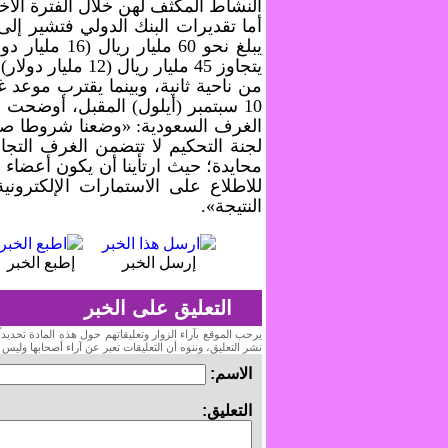
النشاط المكثف لهن خلال الفترة الأخي
أما تقديرات البنك الدولي فتشير إ
يبلغ نحو 60 
يتجاوز 45 مليار ريال (12 مليار دولار) في البنوك السعودية.
من ناحية ثانية، وبينما يقترب موع
10 سبتمبر (أيلول) المقبل، أوضحت
الغرف السعودية: «وضعنا شروطا صا
لجنة التحكيم لا تتضمن الغرف التجا
محايدة؛ حيث ارتأينا أن يكون أعضاء
للاطلاع على الاستمارات الإلكتروني
النتيجة».
إرسل الخبر
إطبع الخبر
التعليق على الخبر
يرحب الموقع بآراء الزوار وتعليقاتهم حول هذه المادة تحدي
نشر التعليق، وننوه أن التعليقات تعبر عن آراء أصحابها وليس
الاسم:
التعليق: