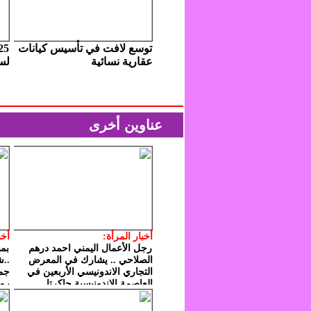
توسع لافت في تأسيس كيانات
عقارية نسائية
لس
عناوين أخرى
أخبار المرأة:
أخب
رجل الأعمال اليمني احمد درهم
بمن
الصلاحي .. يشارك في المعرض
..ش
التجاري الاندونيسي الأربعين في
جمع
العاصمة الإندونيسية جاكرتا
رمض