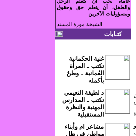
عامة، يجب أن يتعلم الرجل
والطفل، أن يتعلم حق وحقوق
ومسؤوليات الآخرين
الشيخة موزة المسند
كتـابات
غنية الحكمانية
تكتب .. المرأة
العُمانية .. وطنٌ
بأكمله
د لطيفة النعيمي
1.12 تريليون
تكتب .. المدارس
س
المهنية والنظرة
المستقبلية
مشاعر ام وأبناء
ي ظل
مواطن في ظل