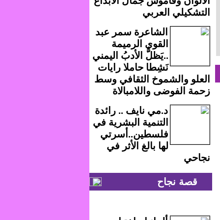
الألوان وقاموس جمال الابداع
التشكيلي العربي
الشاعرة سمر عبد
القوي الرميمة
..يَظلُّ الأدبُ اليمني
نَشِطا حاملا رايات
العلو والشموخ الثقافي وسط
زحمة الفوضى واللامبالاة
د.مي نايف .. رائدة
التنمية البشرية في
فلسطين..أسرتي
لها بالغ الأثر في
نجاحي
قصة نجاح