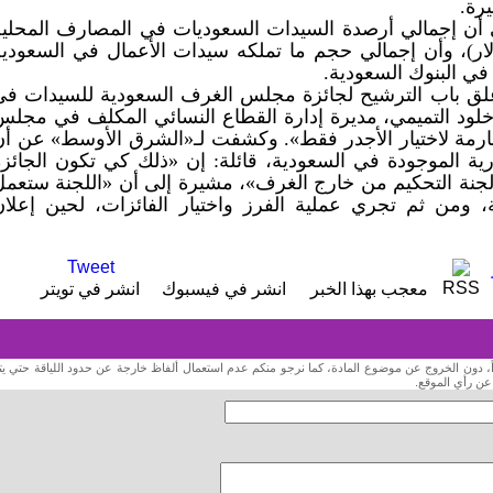
رة.
لى أن إجمالي أرصدة السيدات السعوديات في المصارف المحلية
مليار ريال (16 مليار دولار)، وأن إجمالي حجم ما تملكه سيدات الأعمال في السعودي
د غلق باب الترشيح لجائزة مجلس الغرف السعودية للسيدات في
 خلود التميمي، مديرة إدارة القطاع النسائي المكلف في مجلس
رمة لاختيار الأجدر فقط». وكشفت لـ«الشرق الأوسط» عن أن
رية الموجودة في السعودية، قائلة: إن «ذلك كي تكون الجائزة
 لجنة التحكيم من خارج الغرف»، مشيرة إلى أن «اللجنة ستعمل
ة، ومن ثم تجري عملية الفرز واختيار الفائزات، لحين إعلان
Tweet
RSS
معجب بهذا الخبر
انشر في فيسبوك
انشر في تويتر
داً، دون الخروج عن موضوع المادة، كما نرجو منكم عدم استعمال ألفاظ خارجة عن حدود اللياقة حتي يت
 عن رأي الموقع.