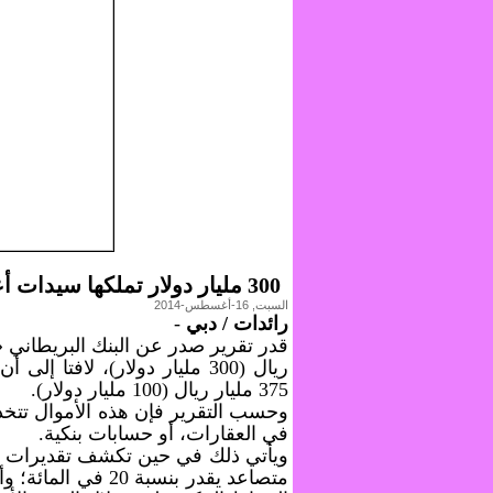
300 مليار دولار تملكها سيدات أعمال بالخليج
السبت, 16-أغسطس-2014
رائدات / دبي
-
ريال (300 مليار دولار)، لا
375 مليار ريال (100 مليار دولار).
وحسب التقرير فإن هذه الأموال تتخذ
في العقارات، أو حسابات بنكية.
ويأتي ذلك في حين تكشف تقديرات 