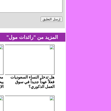
المزيد من "رائدات مول"
هل تدخل النساء السعوديات
مج
فعلاً عهداً جديداً في سوق
يب
العمل الذكوري؟
الا