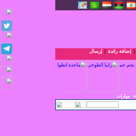
إضافة رائدة
|
إرسال
ء
مهارات
_