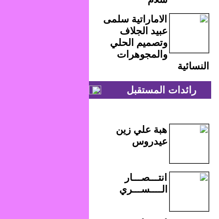
الاماراتية سلمى
عبيد الجلاف
وتصميم الحلي
والمجوهرات
النسائية
رائدات المستقبل
هبة علي زين
عيدروس
انتـــصـــار
الــــســـري