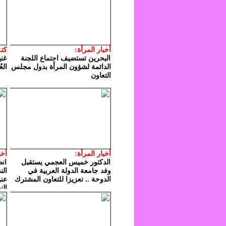
أخبار المرأة:
كتـ
البحرين تستضيف اجتماع اللجنة
غني
الدائمة لشؤون المرأة بدول مجلس
الع
التعاون
أخبار المرأة:
أخب
الدكتور خميس العجمي يستقبل
انط
وفد جامعة الدولة العربية في
الن
الدوحة .. تعزيزا للتعاون المشترك
عنو
الن