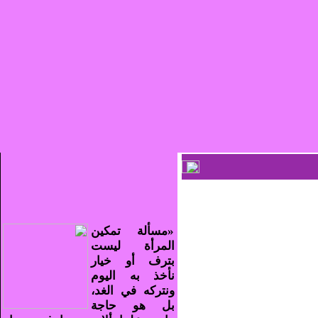
«مسألة تمكين
المرأة ليست
بترف أو خيار
نأخذ به اليوم
ونتركه في الغد،
بل هو حاجة