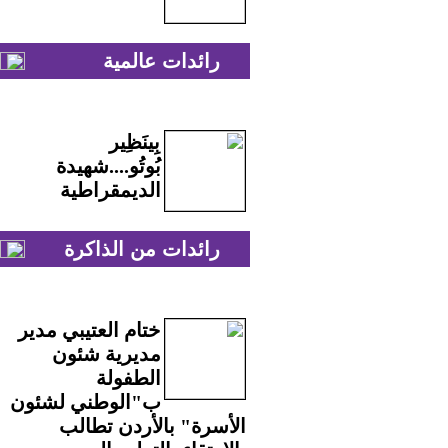
رائدات عالمية
بِينَظِير
بُوتُو....شهيدة
الديمقراطية
رائدات من الذاكرة
ختام العتيبي مدير
مديرية شئون
الطفولة
ب"الوطني لشئون
الأسرة" بالأردن تطالب