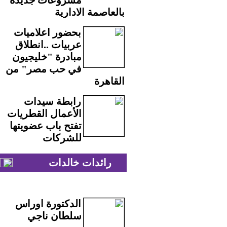
مشروعات جديدة
بالعاصمة الادارية
بحضور اعلاميات
عربيات ..انطلاق
مبادرة "خليجيون
في حب مصر" من
القاهرة
رابطة سيدات
الأعمال القطريات
تفتح باب عضويتها
للشركات
رائدات خالدات
الدكتورة اوراس
سلطان ناجي