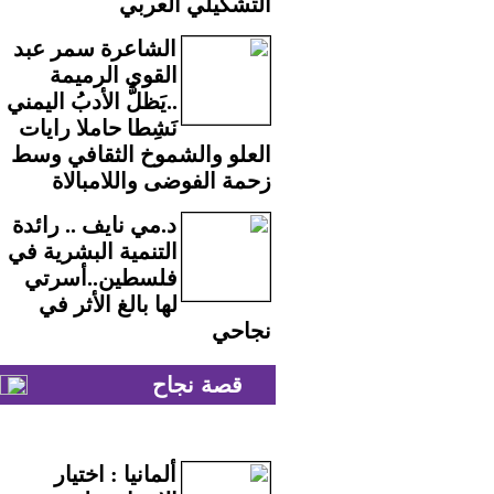
التشكيلي العربي
الشاعرة سمر عبد
القوي الرميمة
..يَظلُّ الأدبُ اليمني
نَشِطا حاملا رايات
العلو والشموخ الثقافي وسط
زحمة الفوضى واللامبالاة
د.مي نايف .. رائدة
التنمية البشرية في
فلسطين..أسرتي
لها بالغ الأثر في
نجاحي
قصة نجاح
ألمانيا : اختيار