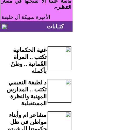
ماسة علينا ألا نسجنها في مسار
التنظير».
الأميرة سبيكة آل خليفة
كتـابات
غنية الحكمانية
تكتب .. المرأة
العُمانية .. وطنٌ
بأكمله
د لطيفة النعيمي
تكتب .. المدارس
المهنية والنظرة
المستقبلية
مشاعر ام وأبناء
مواطن في ظل
حكومتنا الرشيده