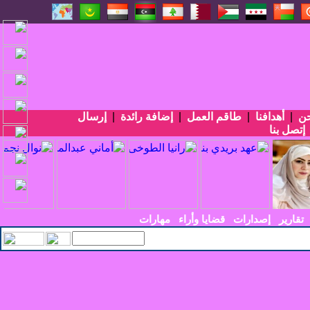
حن
|
أهدافنا
|
طاقم العمل
|
إضافة رائدة
|
إرسال
إتصل بنا
تقارير
إصدارات
قضايا وأراء
مهارات
سي الأربعين في ا_