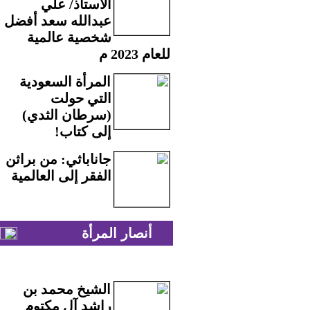
الاستاذ/ علي
عبدالله سعد أفضل
شخصية عالمية
للعام 2023 م
المرأة السعودية
التي حولت
(سرطان الثدي)
إلى كتاب!
جاناباثي: من براثن
الفقر إلى العالمية
أنصار المرأة
الشيخ محمد بن
راشد آل مكتوم