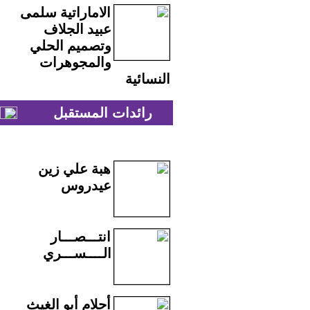
الاماراتية سلمى
عبيد الجلاف
وتصميم الحلي
والمجوهرات
النسائية
رائدات المستقبل
هبة علي زين
عيدروس
انتـــصـــار
الــــســـري
أحلام أبو الغيث