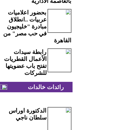
بالعاصمة الادارية
بحضور اعلاميات
عربيات ..انطلاق
مبادرة "خليجيون
في حب مصر" من
القاهرة
رابطة سيدات
الأعمال القطريات
تفتح باب عضويتها
للشركات
رائدات خالدات
الدكتورة اوراس
سلطان ناجي