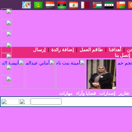
حن
|
أهدافنا
|
طاقم العمل
|
إضافة رائدة
|
إرسال
إتصل بنا
تقارير
إصدارات
قضايا وأراء
مهارات
سي الأربعين في ا_