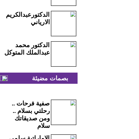
الدكتورعبدالكريم
الارياني
الدكتور محمد
عبدالملك المتوكل
بصمات مضيئة
صفية فرحات ..
رحلتي بسلام ..
ومن صديقاتك
سلام
الاماراتية سلمى