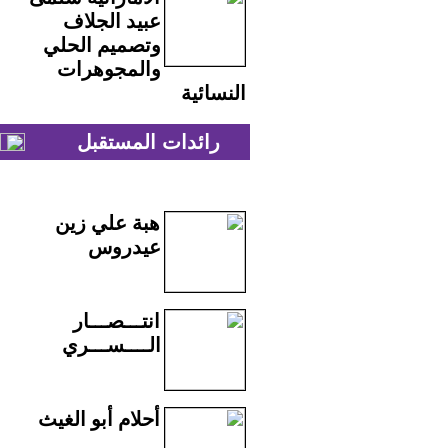
عبيد الجلاف
وتصميم الحلي
والمجوهرات
النسائية
رائدات المستقبل
هبة علي زين
عيدروس
انتـــصـــار
الــــســـري
أحلام أبو الغيث