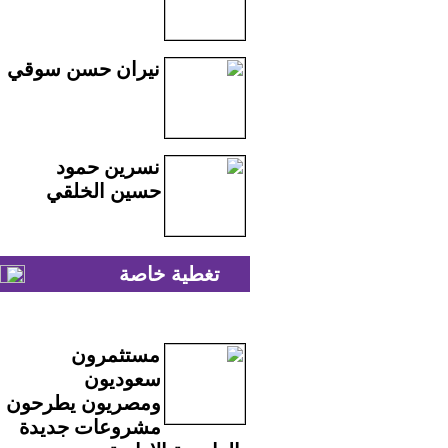
نيران حسن سوقي
نسرين حمود
حسين الخلقي
تغطية خاصة
مستثمرون
سعوديون
ومصريون يطرحون
مشروعات جديدة