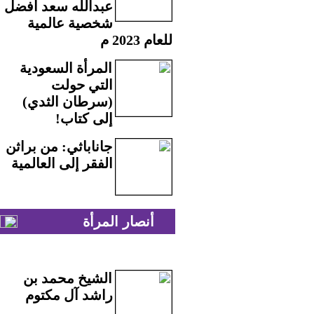
عبدالله سعد أفضل
شخصية عالمية
للعام 2023 م
المرأة السعودية
التي حولت
(سرطان الثدي)
إلى كتاب!
جاناباثي: من براثن
الفقر إلى العالمية
أنصار المرأة
الشيخ محمد بن
راشد آل مكتوم