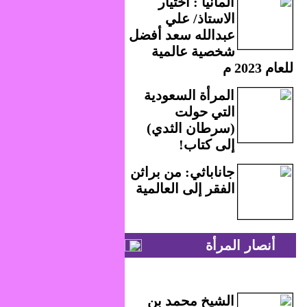
ألمانيا : اختيار
الاستاذ/ علي
عبدالله سعد أفضل
شخصية عالمية
للعام 2023 م
المرأة السعودية
التي حولت
(سرطان الثدي)
إلى كتاب!
جاناباثي: من براثن
الفقر إلى العالمية
أنصار المرأة
الشيخ محمد بن