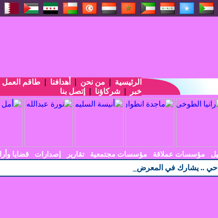
الرئيسية
|
من نحن
|
أهدافنا
|
طاقم العمل
|
خبر
|
شركاؤنا
|
إتصل بنا
يل
مؤسسات عملاقة
مؤسسات مجتمعية
تقارير
إصدارات
قضايا وأرا
احي .. يشارك في المعرض التجاري الاندونيسي_