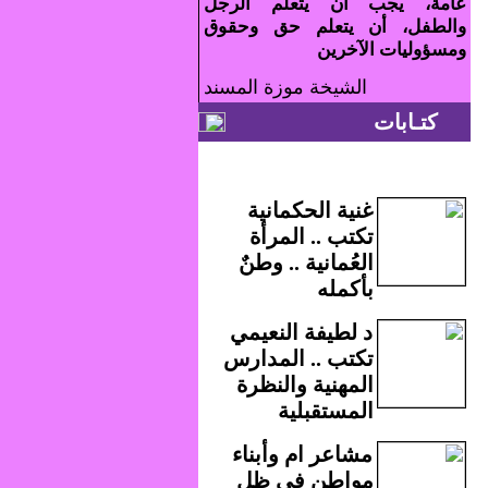
عامة، يجب أن يتعلم الرجل
والطفل، أن يتعلم حق وحقوق
ومسؤوليات الآخرين
الشيخة موزة المسند
كتـابات
غنية الحكمانية
تكتب .. المرأة
العُمانية .. وطنٌ
بأكمله
د لطيفة النعيمي
تكتب .. المدارس
المهنية والنظرة
المستقبلية
مشاعر ام وأبناء
مواطن في ظل