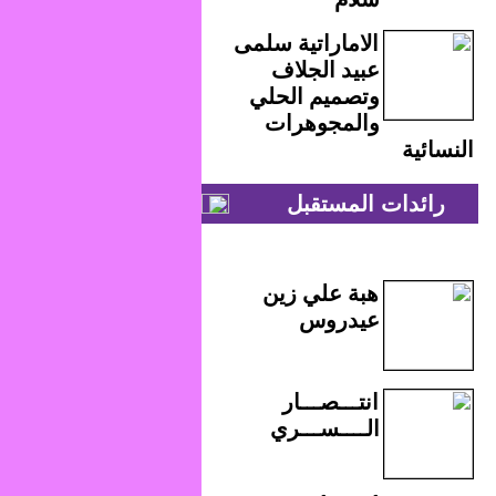
الاماراتية سلمى
عبيد الجلاف
وتصميم الحلي
والمجوهرات
النسائية
رائدات المستقبل
هبة علي زين
عيدروس
انتـــصـــار
الــــســـري