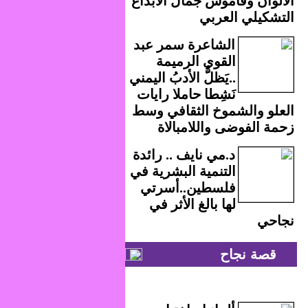
الألوان وقاموس جمال الابداع
التشكيلي العربي
الشاعرة سمر عبد
القوي الرميمة
..يَظلُّ الأدبُ اليمني
نَشِطا حاملا رايات
العلو والشموخ الثقافي وسط
زحمة الفوضى واللامبالاة
د.مي نايف .. رائدة
التنمية البشرية في
فلسطين..أسرتي
لها بالغ الأثر في
نجاحي
قصة نجاح