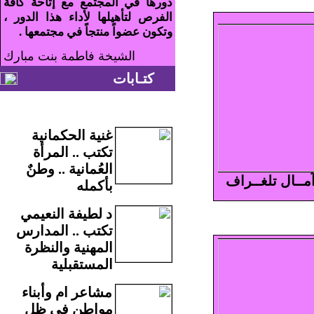
دورها في المجتمع مع إتاحة كافة
الفرص لتأهيلها لأداء هذا الدور ،
وتكون عضواً منتجاً في مجتمعها .
الشيخة فاطمة بنت مبارك
كتـابات
غنية الحكمانية
تكتب .. المرأة
العُمانية .. وطنٌ
آمــال تلغــراف
بأكمله
د لطيفة النعيمي
تكتب .. المدارس
المهنية والنظرة
المستقبلية
مشاعر ام وأبناء
مواطن في ظل