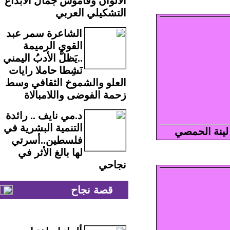
الألوان وقاموس جمال الابداع
التشكيلي العربي
الشاعرة سمر عبد
القوي الرميمة
..يَظلُّ الأدبُ اليمني
نَشِطا حاملا رايات
العلو والشموخ الثقافي وسط
زحمة الفوضى واللامبالاة
د.مي نايف .. رائدة
التنمية البشرية في
لينة الحمصي
فلسطين..أسرتي
لها بالغ الأثر في
نجاحي
قصة نجاح