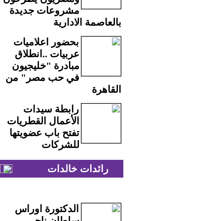
مشروعات جديدة
بالعاصمة الادارية
بحضور اعلاميات
عربيات ..انطلاق
مبادرة "خليجيون
في حب مصر" من
القاهرة
رابطة سيدات
الأعمال القطريات
تفتح باب عضويتها
للشركات
رائدات خالدات
الدكتورة اوراس
سلطان ناجي