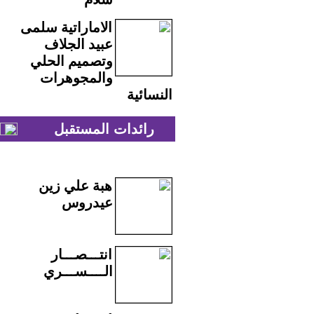
الاماراتية سلمى
عبيد الجلاف
وتصميم الحلي
والمجوهرات
النسائية
رائدات المستقبل
هبة علي زين
عيدروس
انتـــصـــار
الــــســـري