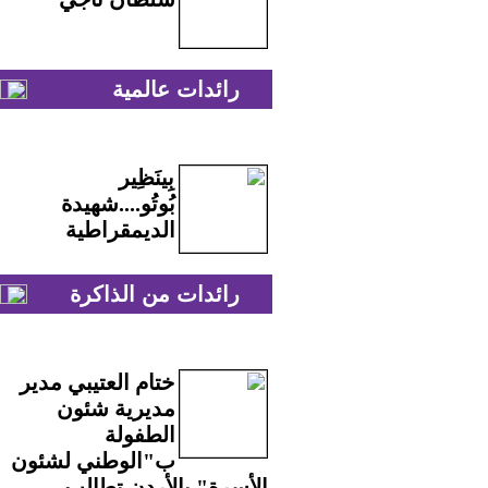
رائدات عالمية
بِينَظِير
بُوتُو....شهيدة
الديمقراطية
رائدات من الذاكرة
ختام العتيبي مدير
مديرية شئون
الطفولة
ب"الوطني لشئون
الأسرة" بالأردن تطالب