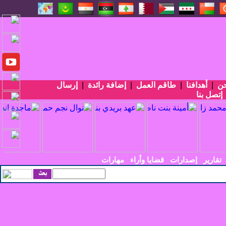
حن
|
أهدافنا
|
طاقم العمل
|
إضافة رائدة
|
إرسال
إتصل بنا
تقارير
إصدارات
قضايا وأراء
مهارات
يسي الأربعين ف_