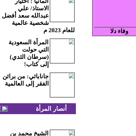
ألمانيا : اختيار
الاستاذ/ علي
عبدالله سعد أفضل
شخصية عالمية
للعام 2023 م
وفاء دلا
المرأة السعودية
التي حولت
(سرطان الثدي)
إلى كتاب!
جاناباثي: من براثن
الفقر إلى العالمية
أنصار المرأة
الشيخ محمد بن