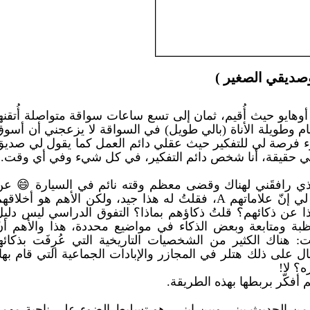
وصديقي الصغير )
وهايو حيث أُقيم، ثمان إلى تسع ساعات سواقة متواصلة أُتقنه
م وطويلة الأناة (بالي طويل) في السواقة لا يزعجني أن أسوق
وء فرصة لي للتفكير حيث عقلي دائم العمل كما يقول لي صديق
" وهي حقيقة، أنا شخص دائم التفكير، في كل شيء وفي أي وقت.
لذي رافقَني لهناك وقضى معظم وقته نائم في السيارة 😄 عن
بعض أصدقائه في المدرسة، فيقول لي إنّ علاماتهم A، فقلتُ له هذا جيد، ولكن الأهم هو أخلاق
ذا عن ذكائهم؟ قلتُ ذكاؤهم بماذا؟ التفوق الدراسي ليس دليل
ظبة ومتابعة وبعض الذكاء في مواضيع محددة، هذا والأهم أنّ
ت: هناك الكثير من الشخصيات التاريخية التي عُرِفَت بذكائه
ل على ذلك هتلر في المجازر والإبادات الجماعية التي قام بها
ه؟ لا!
أفكّر بربطها بهذه الطريقة.
من الحديث بيني وبين ابني، هو تسليط الضوء على ناحية مهمة