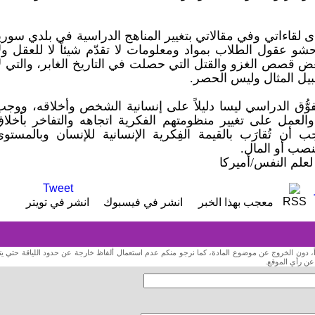
ى لقاءاتي وفي مقالاتي بتغيير المناهج الدراسية في بلدي سوري
شو عقول الطلاب بمواد ومعلومات لا تقدّم شيئاً لا للعقل ول
عض قصص الغزو والقتل التي حصلت في التاريخ الغابر، والتي ل
يل المثال وليس الحصر.
تفوُّق الدراسي ليسا دليلاً على إنسانية الشخص وأخلاقه، ووج
والعمل على تغيير منظومتهم الفكرية اتجاهه والتفاخر بأخلاق
يجب أن تُقارَب بالقيمة الفِكرية الإنسانية للإنسان وبالمستو
نصب أو المال.
لعلم النفس/أميركا
Tweet
RSS
معجب بهذا الخبر
انشر في فيسبوك
انشر في تويتر
داً، دون الخروج عن موضوع المادة، كما نرجو منكم عدم استعمال ألفاظ خارجة عن حدود اللياقة حتي يت
 عن رأي الموقع.