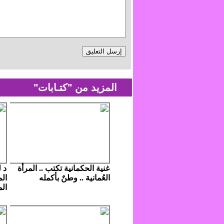
المزيد من "كتـابات"
غنية الحكمانية تكتب .. المرأة
د 
العُمانية .. وطنٌ بأكمله
ال
الم