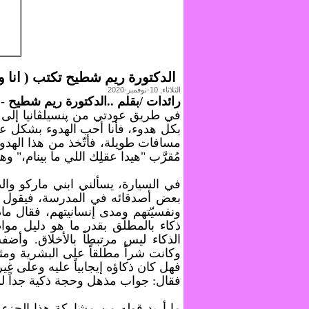
الدكتورة ريم شطيح تكتب ( انا 
الثلاثاء, 10-نوفمبر-2020
رائدات /بقلم ..الدكتورة ريم شطيح
-
في طريق عودتي من پنسيلڤانيا إلى أ
بكل هدوء، فأنا أحب الهدوء بشكل عا
مسافات طويلة، فأتّخذ من هذا الهد
مُقرَّب "هيدا عقلِك اللي ما بينام،
في السيارة، يسألني ابني ماركو وا
ونفسيّتهم ومدى إنسانيتهم، فقال ما
ذكاء بالمطلَق بقدر ما هو دليل موا
الذكاء ليس مرتبطاً بالأخلاق. وأضف
وكانت شراً مطلقاً على البشرية ومثا
فهل كان ذكاؤه إيجابياً عليه وعلى غير
فقال: جواب مذهل وحجة ذكية جداً لم 
ما أريد قوله من مشاركة هذا الجزء 