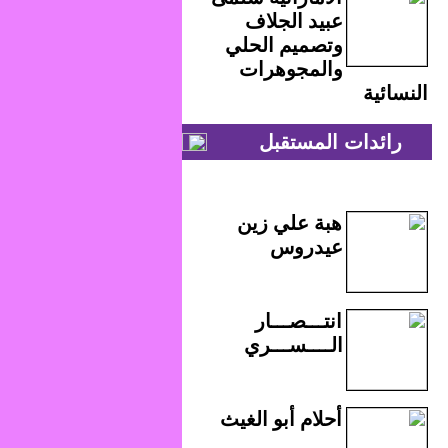
عبيد الجلاف
وتصميم الحلي
والمجوهرات
النسائية
رائدات المستقبل
هبة علي زين
عيدروس
انتـــصـــار
الــــســـري
أحلام أبو الغيث