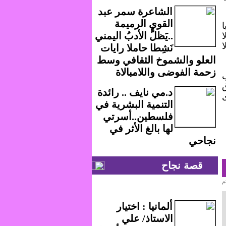
الشاعرة سمر عبد
القوي الرميمة
ا
..يَظلُّ الأدبُ اليمني
ا
ا
نَشِطا حاملا رايات
العلو والشموخ الثقافي وسط
زحمة الفوضى واللامبالاة
ب
د.مي نايف .. رائدة
ى
التنمية البشرية في
فلسطين..أسرتي
لها بالغ الأثر في
نجاحي
قصة نجاح
م
ألمانيا : اختيار
الاستاذ/ علي