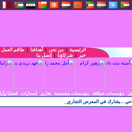
الرئيسية
|
من نحن
|
أهدافنا
|
طاقم العمل
|
خبر
|
شركاؤنا
|
إتصل بنا
يل
مؤسسات عملاقة
مؤسسات مجتمعية
تقارير
إصدارات
قضايا وأرا
حي .. يشارك في المعرض التجاري الاندونيسي الأربعين ف_