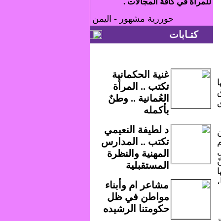
للمرأة في كافة المجالات .
حوررية مشهور - اليمن
كتـابات
غنية الحكمانية
ا
تكتب .. المرأة
العُمانية .. وطنٌ
بأكمله
د لطيفة النعيمي
تكتب .. المدارس
هم
المهنية والنظرة
المستقبلية
ا
،
مشاعر ام وأبناء
مواطن في ظل
حكومتنا الرشيده