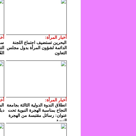
أخبار المرأة:
أخب
البحرين تستضيف اجتماع اللجنة
سلط
الدائمة لشؤون المرأة بدول مجلس
الت
التعاون
الع
أخبار المرأة:
أخب
انطلاق الندوة الدولية الثالثة بجامعة
الس
النجاح بمناسبة الهجرة النبوية تحت
دبل
عنوان: رسائل مقتبسة من الهجرة
النبوية