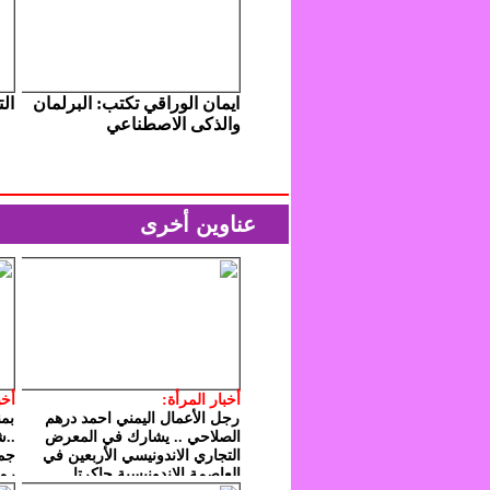
ايمان الوراقي تكتب: البرلمان
ال
والذكى الاصطناعي
عناوين أخرى
أخبار المرأة:
أخب
رجل الأعمال اليمني احمد درهم
بمن
الصلاحي .. يشارك في المعرض
..ش
التجاري الاندونيسي الأربعين في
جمع
العاصمة الإندونيسية جاكرتا
رمض