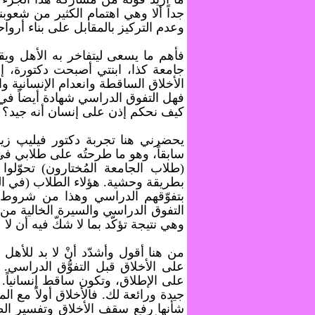
جداً ألا وهي اهتمام الكثير من شعوبن
وعدم التركيز بالمقابل على بناء أروا
فأهم ما يسعى ليتفاخر به الأهل ويق
جامعة كذا، ابنتي أصبحت دكتورة، إلخ
الأخلاق الساقطة وانعدام الإنسانية وال
فهل التفوق الدراسي شهادة أيضاً في 
كيف نحكم إذن على إنسان أنه جيد؟
سابقاً، وهو ما طرحتُه على طلابي في
(طلاب الجامعة المُختارون) تحوّلو
بطريقة وحشية. هؤلاء الطلاب (في ا
بتفوّقهم الدراسي وهذا من شروط
التفوق الدراسي والسيرة الخالية من
وهي نتيجة تؤكّد بما لا شكّ فيه أن لا
من هنا أقول وأشدّد أنْ لا بد للأهل أ
على الأخلاق قبل التفوُّق الدراسي
على الإطلاق، وتكون ساقط إنسانياً. ا
جيدة ورائعة لك. فالأخلاق أولاً مع ال
شأنها رفع سقف الأخلاق وتفسير الظو