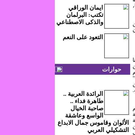
،
ايمان الوراقي
تكتب: البرلمان
والذكى الاصطناعي
ن
التعود على النعم
 هنا
ن
حوارات
.
الرائدة العربية ..
طاهرة فداء ..
صاحبة الخيال
م
الواسع وعاشقة
ة
الألوان وقاموس جمال الابداع
ن
التشكيلي العربي