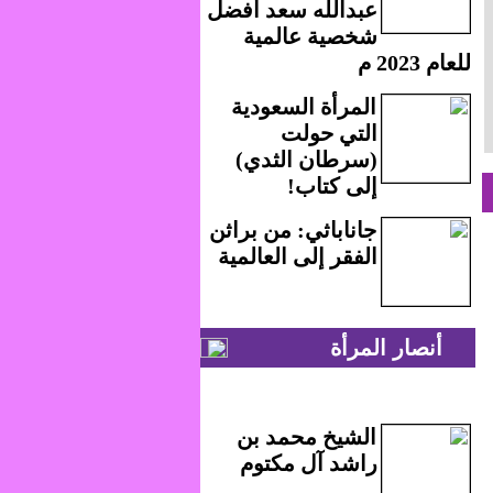
عبدالله سعد أفضل
شخصية عالمية
للعام 2023 م
المرأة السعودية
التي حولت
(سرطان الثدي)
إلى كتاب!
جاناباثي: من براثن
الفقر إلى العالمية
أنصار المرأة
الشيخ محمد بن
راشد آل مكتوم