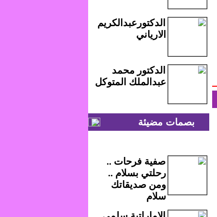
الدكتورعبدالكريم
الارياني
الدكتور محمد
عبدالملك المتوكل
بصمات مضيئة
صفية فرحات ..
رحلتي بسلام ..
ومن صديقاتك
سلام
الاماراتية سلمى