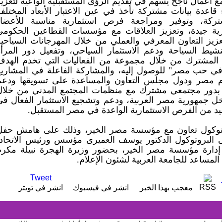
ع أعمال ناجح يسهم في تقديم الرؤى المستقبلية الواعية لتعزي
قاعدة بيانات مشتركة تأخذ في عين الاعتبار الأبعاد المختلف
المشتركة، وتوفير ومراجعة فرص استثمارية مناسبة للأعضاء
رية جيدة، وتعزيز العلاقات مع مؤسسات القطاعين الحكومي
زيز التعاون المعرفي والعملي من خلال المهرجانات السياحية
شيط السياحة ودعم الاستثمار السياحي، وتفعيل دور المرأة
 المشترك من خلال مجموعة من الفعاليات التي تخدم الهدف
في حب مصر" للوصول إليه، والمشاركة الفاعلة في المشاريع
 تخدم مصر ودول مجلس التعاون والمساعدة على تسويقها ودعم
ام بدور مجتمعي مشترك مع منظمات المجتمع المدني من خلال
خل جمهورية مصر العربية، ودعم وتشجيع الاستثمار الفعال في
د من الفرص الاستثمارية الواعدة في مصر المستقبل.
وكول تعاون مع مؤسسة مصر الخير، وذلك على هامش حفل
ى البروتوكول الدكتور يوسف العميرى مؤسس ورئيس الاتحاد،
ارة مؤسسة مصر الخير، بحضور وزيرة الهجرة نبيلة مكرم
 المساعد للجامعة العربية لشئون الإعلام.
Tweet
RSS
معجب بهذا الخبر
انشر في فيسبوك
انشر في تويتر