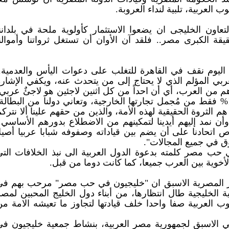
العربية، تلبية لنداء العروبة.
عاون الخليجى ان يضعوا الاستثمار كأولوية ملحة في بلداننا
قة الكبرى مصر.. فلقد آن الأوان أن تستغل ثرواتنا وأموالنا
 اليوم نقف في القاهرة للتغلب على دعوات اليأس والعدمية..
بي المؤلم الذي لا يحتاج إلى من يتحدث عنه، ويكفي الإشارة
اليوم هم من العرب، أي أن احداً من كل اثنين لاجئين هو لاجئٌ عربي
التجارةُ البينية للدول العربية تُمثل 10% فقط من مُجمل تجارتها الخارجية، وتعاني دولنا من البطالة
 شاب عربي هم الثروة الحقيقية لهذه الأمة، والذين من حقهم علينا ألا نترك
أن نمد إليهم أيدينا لتمكينهم من الاضطلاع بدورهم الأساسي.
اتحادنا على أن يضم بين قياداته وصفوفه شبابا عربيا أصيلا
ق في جميع المجالات".
 مصر كلمته بدعوة الدول العربية الى نبذ الخلافات التي
لأخوية بين العرب جميعا، كما كانت دوما من قبل.
ار المصرية الاسبق ان "خليجيون في حب مصر" مرحب بهم في
ة الخليجية طال انتظارها، من أبناء دول الخليج المحبين لمص
العربية صفا واحدا خلف قيادتها لتجاوز ما تعيشه الامة من
ي الاسبق لجمهورية مصر العربية، بنشاط جمعية خليجيون في