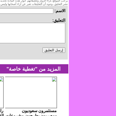
يرحب الموقع بآراء الزوار وتعليقاتهم حول هذه المادة تحدي
نشر التعليق، وننوه أن التعليقات تعبر عن آراء أصحابها وليس
الاسم:
التعليق:
المزيد من "تغطية خاصة"
مستثمرون سعوديون
را
ومصريون يطرحون مشروعات
ال