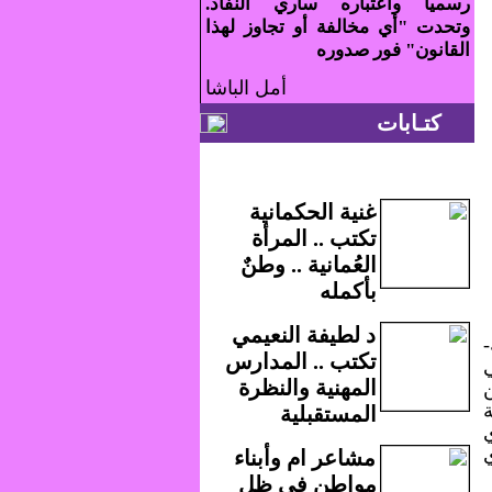
رسميا واعتباره ساري النفاذ.
وتحدت "أي مخالفة أو تجاوز لهذا
القانون" فور صدوره
أمل الباشا
كتـابات
غنية الحكمانية
تكتب .. المرأة
العُمانية .. وطنٌ
بأكمله
د لطيفة النعيمي
تكتب .. المدارس
المهنية والنظرة
المستقبلية
مشاعر ام وأبناء
مواطن في ظل