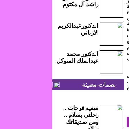
ز
راشد آل مكتوم
ة
الدكتورعبدالكريم
الارياني
الدكتور محمد
عبدالملك المتوكل
بصمات مضيئة
صفية فرحات ..
رحلتي بسلام ..
ومن صديقاتك
سلام