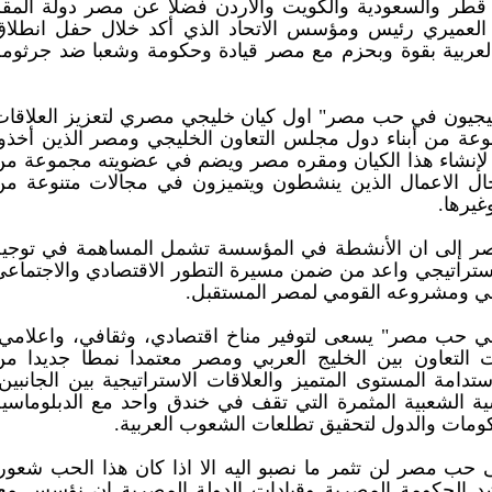
ة من بينها قطر والسعودية والكويت والأردن فضلا عن مصر دولة المق
 العميري رئيس ومؤسس الاتحاد الذي أكد خلال حفل انطلاق
لعربية بقوة وبحزم مع مصر قيادة وحكومة وشعبا ضد جرثومة
يجيون في حب مصر" اول كيان خليجي مصري لتعزيز العلاقات
عة من أبناء دول مجلس التعاون الخليجي ومصر الذين أخذوا
 لإنشاء هذا الكيان ومقره مصر ويضم في عضويته مجموعة من
ال الاعمال الذين ينشطون ويتميزون في مجالات متنوعة من
غيرها.
إلى ان الأنشطة في المؤسسة تشمل المساهمة في توجيه
استراتيجي واعد من ضمن مسيرة التطور الاقتصادي والاجتماعي
يسي ومشروعه القومي لمصر المستقبل.
في حب مصر" يسعى لتوفير مناخ اقتصادي، وثقافي، واعلامي،
 التعاون بين الخليج العربي ومصر معتمدا نمطا جديدا من
استدامة المستوى المتميز والعلاقات الاستراتيجية بين الجانبين
ية الشعبية المثمرة التي تقف في خندق واحد مع الدبلوماسية
كومات والدول لتحقيق تطلعات الشعوب العربية.
 حب مصر لن تثمر ما نصبو اليه الا اذا كان هذا الحب شعورا
ناشد الحكومة المصرية وقيادات الدولة المصرية ان نؤسس معا