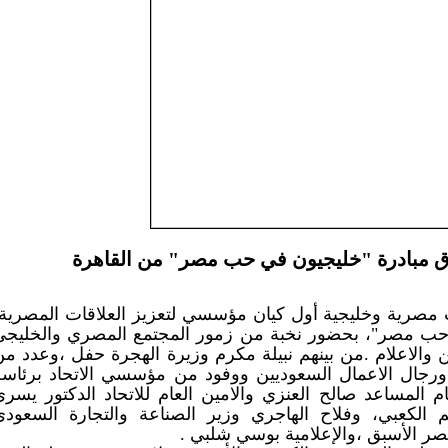
اق مبادرة "خليجيون في حب مصر" من القاهرة
ية وخليجية أول كيان مؤسسي لتعزيز العلاقات المصرية-
 حب مصر"، بحضور نخبة من زمور المجتمع المصري والخليجي
والاعلام .من بينهم نبيلة مكرم وزيرة الهجرة حفل ،وعدد من
 ورجال الاعمال السعوديين ووفود من مؤسسي الاتحاد برئاسة
م المساعد صالح العنزي والامين العام للاتحاد الدكتور يسري
ريم الكعبي، وفلاح الهاجري وزير الصناعة والتجارة السعودي
ر الأسبق ،والإعلامية بوسي شلبي .