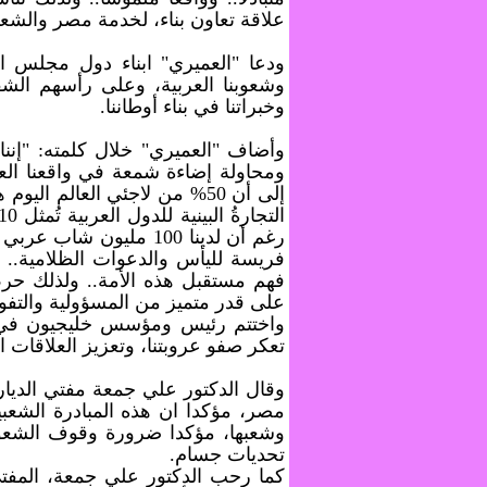
علاقة تعاون بناء، لخدمة مصر والشعوب 
ودعا "العميري" ابناء دول مجلس الت
وشعوبنا العربية، وعلى رأسهم الشقي
وخبراتنا في بناء أوطاننا.
وأضاف "العميري" خلال كلمته: "إننا
ومحاولة إضاءة شمعة في واقعنا العر
إلى أن 50% من لاجئي العالم 
رغم أن لدينا 100 مليون
فريسة لليأس والدعوات الظلامية.. و
فهم مستقبل هذه الأمة.. ولذلك حرص 
على قدر متميز من المسؤولية والتفو
واختتم رئيس ومؤسس خليجيون في حب
تعكر صفو عروبتنا، وتعزيز العلاقات ا
وقال الدكتور علي جمعة مفتي الدي
مصر، مؤكدا ان هذه المبادرة الشعبي
وشعبها، مؤكدا ضرورة وقوف الشعوب 
تحديات جسام.
كما رحب الدكتور علي جمعة، المفت