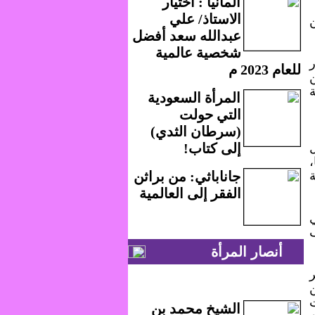
ألمانيا : اختيار
الاستاذ/ علي
عبدالله سعد أفضل
شخصية عالمية
للعام 2023 م
المرأة السعودية
التي حولت
(سرطان الثدي)
إلى كتاب!
جاناباثي: من براثن
الفقر إلى العالمية
أنصار المرأة
الشيخ محمد بن