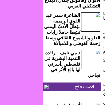
الألوان وقاموس جمال الابداع
التشكيلي العربي
الشاعرة سمر عبد
القوي الرميمة
..يَظلُّ الأدبُ اليمني
نَشِطا حاملا رايات
العلو والشموخ الثقافي وسط
،
زحمة الفوضى واللامبالاة
،
م
د.مي نايف .. رائدة
.
التنمية البشرية في
فلسطين..أسرتي
لها بالغ الأثر في
نجاحي
قصة نجاح
ر