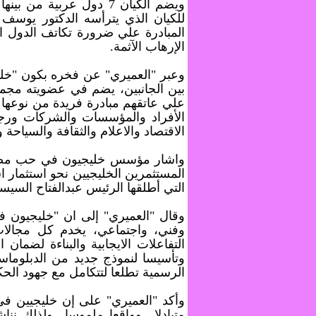
ويضم الكيان 7 دول عربي
للكيان الذي يترأسه الدكتور يوسف
المبادرة علي ضرورة تكاتف الدول ا
الإرهاب الآثمة.
وعبر "العميري" عن فخره بكون "خل
بين الجانبين، يضم في عضويته مجمو
علي عاتقهم مبادرة فريدة من نوعها
الأفراد والمؤسسات والشركات ورج
الاقتصاد والاعلام والثقافة والسياحة و
واشار مؤسس خليجيون في حب مصر 
المستثمرين الخليجيين نحو استثمار 
التي أطلقها الرئيس عبدالفتاح الس
وقال "العميري" إلى ان "خليجيون 
وفني، واجتماعي، يخدم كل مجالات
التفاعلات الايجابية والبناءة لضمان 
وتأسيسا لنموذج جديد من الدبلوماس
الرسمية تطلعا لتتكامل مع جهود الح
وأكد "العميري" على إن خليجيين فى
متبادلا.. وواقعا ملموسا.. ولذلك ن