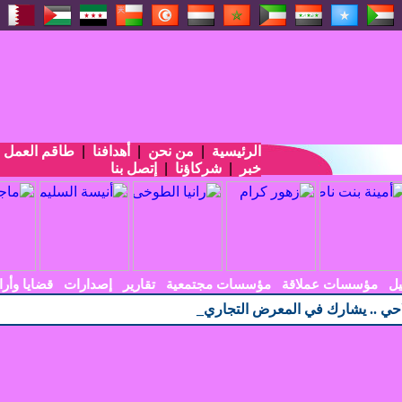
الرئيسية
|
من نحن
|
أهدافنا
|
طاقم العمل
|
خبر
|
شركاؤنا
|
إتصل بنا
يل
مؤسسات عملاقة
مؤسسات مجتمعية
تقارير
إصدارات
قضايا وأرا
حي .. يشارك في المعرض التجاري الاندونيسي الأربعين في_