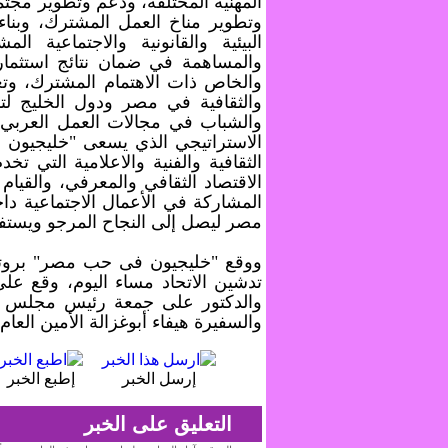
المهنية المختلفة، ودعم وتطوير مجتم
وتطوير مناخ العمل المشترك، وبناء 
البيئية والقانونية والاجتماعية 
والمساهمة في ضمان نتائج استثما
والخاص ذات الاهتمام المشترك، وتع
والثقافية في مصر ودول الخليج لتن
والشباب في مجالات العمل العربي
الاستراتيجي الذي يسعى "خليجيون 
الثقافية والفنية والاعلامية التي
الاقتصاد الثقافي والمعرفي، والقي
المشاركة في الأعمال الاجتماعية دا
مصر ليصل إلى النجاح المرجو ويستفي
ووقع "خليجيون فى حب مصر" بروت
تدشين الاتحاد مساء اليوم، وقع عل
والدكتور على جمعة رئيس مجلس إد
والسفيرة هيفاء أبوغزالة الأمين العام
إرسل الخبر
إطبع الخبر
التعليق على الخبر