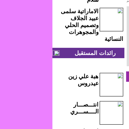
م
الاماراتية سلمى
عبيد الجلاف
وتصميم الحلي
والمجوهرات
النسائية
رائدات المستقبل
هبة علي زين
عيدروس
انتـــصـــار
الــــســـري