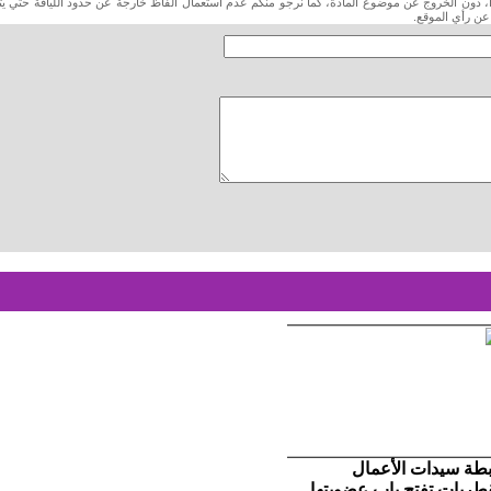
داً، دون الخروج عن موضوع المادة، كما نرجو منكم عدم استعمال ألفاظ خارجة عن حدود اللياقة حتي يت
 عن رأي الموقع.
بطة سيدات الأعمال
قطريات تفتح باب عضويتها