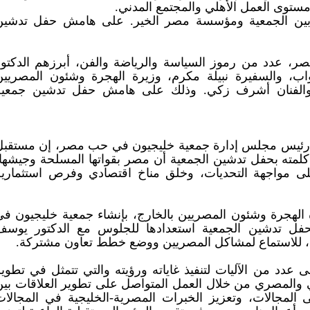
توى العمل الأهلي والمجتمع المدني.
بين الجمعية ومؤسسة مصر الخير. على هامش حفل تدشين
 عدد من رموز السياسة والرياضة والفن، أبرزهم الدكتور
ب، والسفيرة نبيلة مكرم، وزيرة الهجرة وشئون المصريين
 والفنان أشرف زكي. وذلك على هامش حفل تدشين جمعية
ب رئيس مجلس إدارة جمعية خليجيون في حب مصر، إن مستقبل
كلمته بحفل تدشين الجمعية أن مصر بقواتها المسلحة وجيشها،
على مواجهة التحديات، وخلق مناخ اقتصادي وفرص استثمارية
 الهجرة وشئون المصريين بالخارج، بإنشاء جمعية خليجيون في
فل تدشين الجمعية استعدادها للجلوس مع الدكتور يوسف
، للاستماع لمشاكل المصريين ووضع خطط تعاون مشتركة.
دد من الآليات لتنفيذ غاياته ورؤيته والتي تتمثل في تطوير
ي والمصري من خلال العمل المتواصل على تطوير العلاقات بين
لمجالات، وتعزيز الخبرات المصرية-الخليجية في المجالات