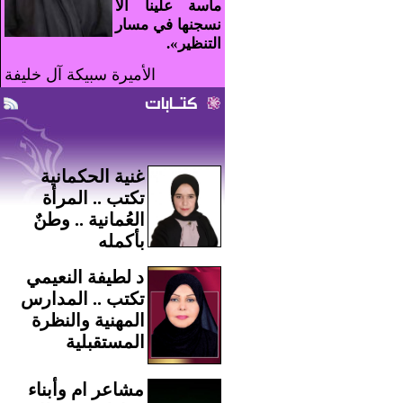
ماسة علينا ألا
نسجنها في مسار
التنظير».
الأميرة سبيكة آل خليفة
كتـابات
غنية الحكمانية
تكتب .. المرأة
العُمانية .. وطنٌ
بأكمله
د لطيفة النعيمي
تكتب .. المدارس
المهنية والنظرة
المستقبلية
مشاعر ام وأبناء