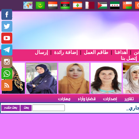
حن
|
أهدافنا
|
طاقم العمل
|
إضافة رائدة
|
إرسال
إتصل بنا
تقارير
إصدارات
قضايا وأراء
مهارات
ري الاندونيسي الأربعين في ا_