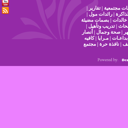
ات مجتمعية | تقارير |
ذاكرة | رائدات مول |
 خالدات | بصمات مضيئة
حاث | تدريب وتأهيل |
هر | صحة وجمال | أنصار
بداعـات | مـرايا | كافيه
ف | نافذة حرة | مجتمع