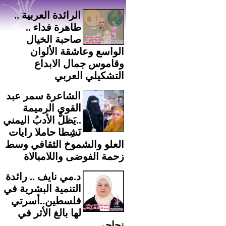
الرائدة العربية ..
طاهرة فداء ..
صاحبة الخيال
الواسع وعاشقة الألوان
وقاموس جمال الابداع
التشكيلي العربي
الشاعرة سمر عبد
القوي الرميمة
..يَظلُّ الأدبُ اليمني
نَشِطا حاملا رايات
العلو والشموخ الثقافي وسط
زحمة الفوضى واللامبالاة
د.مي نايف .. رائدة
التنمية البشرية في
فلسطين..أسرتي
لها بالغ الأثر في
نجاحي