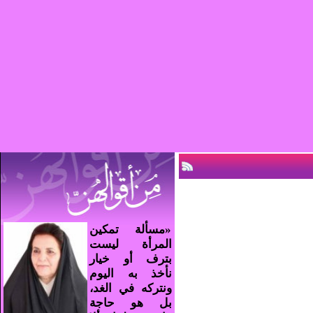
«مسألة تمكين
المرأة ليست
بترف أو خيار
نأخذ به اليوم
ونتركه في الغد،
بل هو حاجة