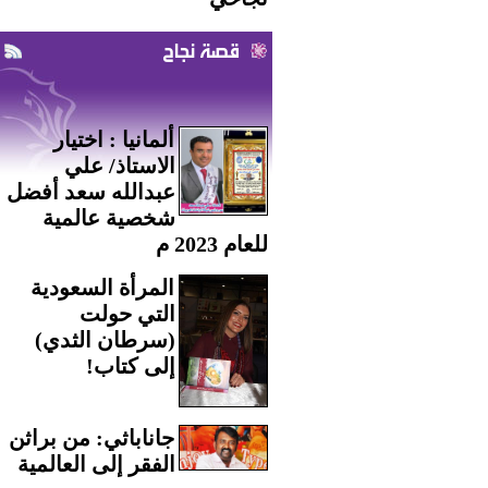
قصة نجاح
ألمانيا : اختيار
الاستاذ/ علي
عبدالله سعد أفضل
شخصية عالمية
للعام 2023 م
المرأة السعودية
التي حولت
(سرطان الثدي)
إلى كتاب!
جاناباثي: من براثن
الفقر إلى العالمية