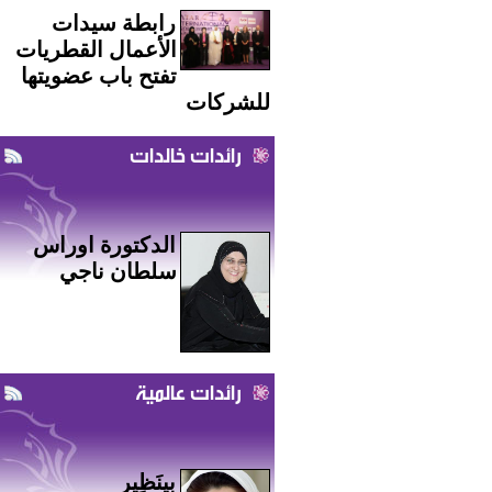
رابطة سيدات
الأعمال القطريات
تفتح باب عضويتها
للشركات
رائدات خالدات
الدكتورة اوراس
سلطان ناجي
رائدات عالمية
بِينَظِير