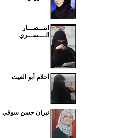
انتـــصـــار
الــــســـري
أحلام أبو الغيث
نيران حسن سوقي