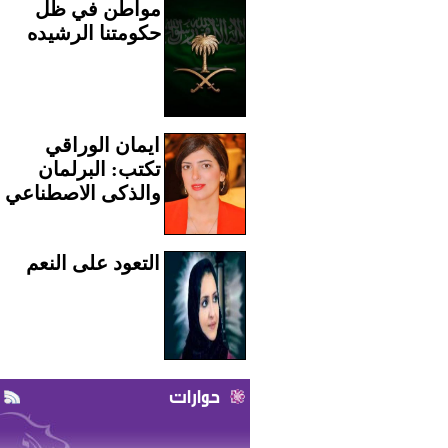
مواطن في ظل
حكومتنا الرشيده
ايمان الوراقي
تكتب: البرلمان
والذكى الاصطناعي
التعود على النعم
حوارات