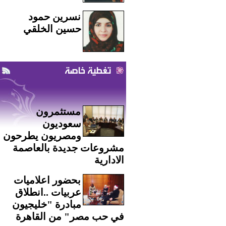
نسرين حمود
حسين الخلقي
تغطية خاصة
مستثمرون
سعوديون
ومصريون يطرحون
مشروعات جديدة بالعاصمة
الادارية
بحضور اعلاميات
عربيات ..انطلاق
مبادرة "خليجيون
في حب مصر" من القاهرة