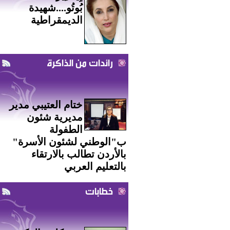
بُوتُو....شهيدة
الديمقراطية
رائدات من الذاكرة
ختام العتيبي مدير
مديرية شئون
الطفولة
ب"الوطني لشئون الأسرة"
بالأردن تطالب بالارتقاء
بالتعليم العربي
خطابات